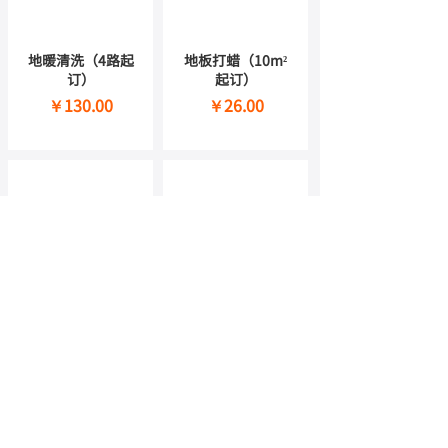
地暖清洗（4路起
地板打蜡（10m²
订）
起订）
￥130.00
￥26.00
窗帘清洗(10平起
布艺沙发杀菌除螨
订）
（3座起订）
￥20.00
￥78.00