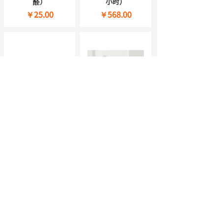
醛）
小时）
￥25.00
￥568.00
月嫂服务
饮水机维修
￥9800.00
￥80.00
<
1
2
3
4
5
...
6
>
投诉建议：
400-9090-900